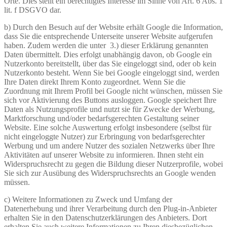
Orte. Dies stellt ein berechtigtes Interesse im Sinne von Art. 6 Abs. 1
lit. f DSGVO dar.
b) Durch den Besuch auf der Website erhält Google die Information,
dass Sie die entsprechende Unterseite unserer Website aufgerufen
haben. Zudem werden die unter 3.) dieser Erklärung genannten
Daten übermittelt. Dies erfolgt unabhängig davon, ob Google ein
Nutzerkonto bereitstellt, über das Sie eingeloggt sind, oder ob kein
Nutzerkonto besteht. Wenn Sie bei Google eingeloggt sind, werden
Ihre Daten direkt Ihrem Konto zugeordnet. Wenn Sie die
Zuordnung mit Ihrem Profil bei Google nicht wünschen, müssen Sie
sich vor Aktivierung des Buttons ausloggen. Google speichert Ihre
Daten als Nutzungsprofile und nutzt sie für Zwecke der Werbung,
Marktforschung und/oder bedarfsgerechten Gestaltung seiner
Website. Eine solche Auswertung erfolgt insbesondere (selbst für
nicht eingeloggte Nutzer) zur Erbringung von bedarfsgerechter
Werbung und um andere Nutzer des sozialen Netzwerks über Ihre
Aktivitäten auf unserer Website zu informieren. Ihnen steht ein
Widerspruchsrecht zu gegen die Bildung dieser Nutzerprofile, wobei
Sie sich zur Ausübung des Widerspruchsrechts an Google wenden
müssen.
c) Weitere Informationen zu Zweck und Umfang der
Datenerhebung und ihrer Verarbeitung durch den Plug-in-Anbieter
erhalten Sie in den Datenschutzerklärungen des Anbieters. Dort
erhalten Sie auch weitere Informationen zu Ihren diesbezüglichen