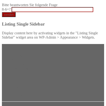
Bitte beantworten Sie folgende Frage
8-6=?
Listing Single Sidebar
Display content here by activating widgets in the "Listing Single
Sidebar" widget area on WP-Admin > Appearance > Widgets.
rechtliche Hinweise
Kontakt
AGB
Impressum
Datenschutz
Legal
Contact Us
Terms of service
Imprint