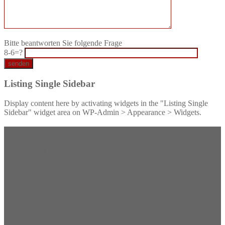
Bitte beantworten Sie folgende Frage
8-6=?
Listing Single Sidebar
Display content here by activating widgets in the "Listing Single
Sidebar" widget area on WP-Admin > Appearance > Widgets.
rechtliche Hinweise
Kontakt
AGB
Impressum
Datenschutz
Legal
Contact Us