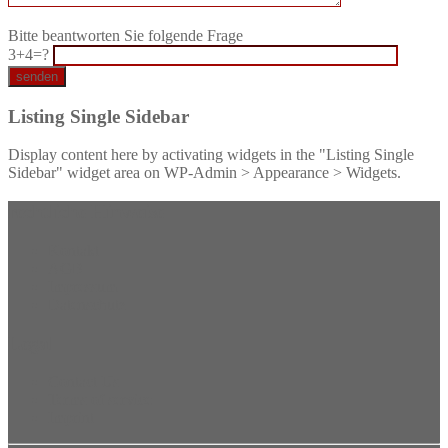
Bitte beantworten Sie folgende Frage
3+4=?
Listing Single Sidebar
Display content here by activating widgets in the "Listing Single
Sidebar" widget area on WP-Admin > Appearance > Widgets.
rechtliche Hinweise
Kontakt
AGB
Impressum
Datenschutz
Legal
Contact Us
Terms of service
Imprint