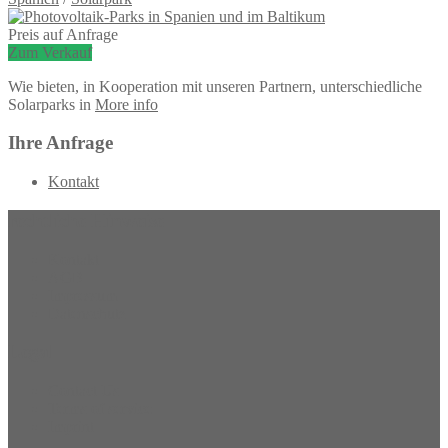
Preis auf Anfrage
Zum Verkauf
Wie bieten, in Kooperation mit unseren Partnern, unterschiedliche
Solarparks in
More info
Ihre Anfrage
Kontakt
rechtliche Hinweise
Kontakt
AGB
Impressum
Datenschutz
Legal
Contact Us
Terms of service
Imprint