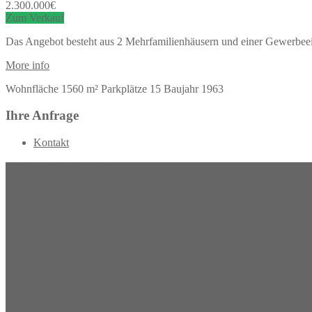
2.300.000
€
Zum Verkauf
Das Angebot besteht aus 2 Mehrfamilienhäusern und einer Gewerbeei
More info
Wohnfläche
1560 m²
Parkplätze
15
Baujahr
1963
Ihre Anfrage
Kontakt
rechtliche Hinweise
Kontakt
AGB
Impressum
Datenschutz
Legal
Contact Us
Terms of service