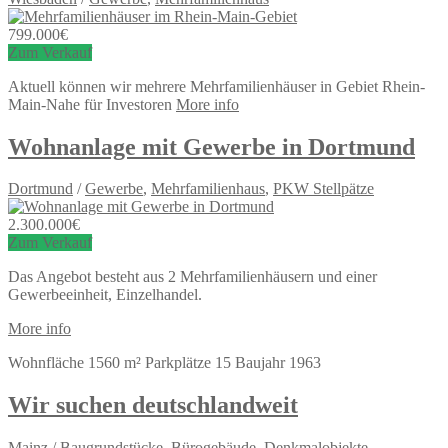
799.000
€
Zum Verkauf
Aktuell können wir mehrere Mehrfamilienhäuser in Gebiet Rhein-
Main-Nahe für Investoren
More info
Wohnanlage mit Gewerbe in Dortmund
Dortmund
/
Gewerbe
,
Mehrfamilienhaus
,
PKW Stellpätze
2.300.000
€
Zum Verkauf
Das Angebot besteht aus 2 Mehrfamilienhäusern und einer
Gewerbeeinheit, Einzelhandel.
More info
Wohnfläche
1560 m²
Parkplätze
15
Baujahr
1963
Wir suchen deutschlandweit
Mainz
/
Baugrundstücke
,
Bürogebäude
,
Denkmalobjekte
,